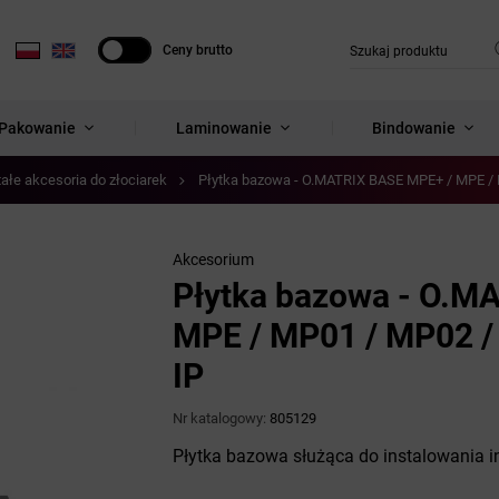
Ceny brutto
Ceny netto
Pakowanie
Laminowanie
Bindowanie
ałe akcesoria do złociarek
Płytka bazowa - O.MATRIX BASE MPE+ / MPE / M
Akcesorium
Płytka bazowa - O.M
MPE / MP01 / MP02 / 
IP
Nr katalogowy:
805129
Płytka bazowa służąca do instalowania i