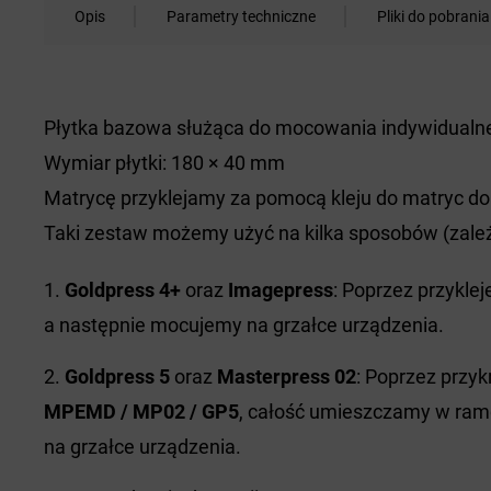
Opis
Parametry techniczne
Pliki do pobrania
Płytka bazowa służąca do mocowania indywidualne
Wymiar płytki: 180 × 40 mm
Matrycę przyklejamy za pomocą kleju do matryc d
Taki zestaw możemy użyć na kilka sposobów (zależ
Goldpress 4+
oraz
Imagepress
: Poprzez przykle
a następnie mocujemy na grzałce urządzenia.
Goldpress 5
oraz
Masterpress 02
: Poprzez przyk
MPEMD / MP02 / GP5
, całość umieszczamy w ra
na grzałce urządzenia.