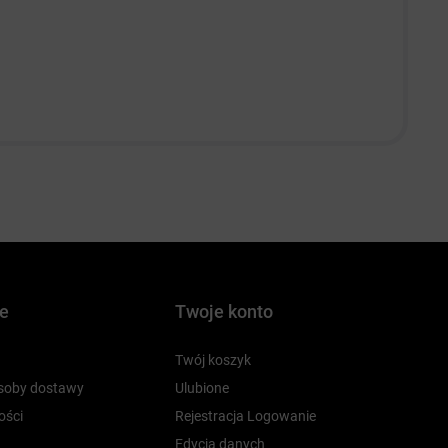
je
Twoje konto
Twój koszyk
osoby dostawy
Ulubione
ości
Rejestracja Logowanie
Edycja danych