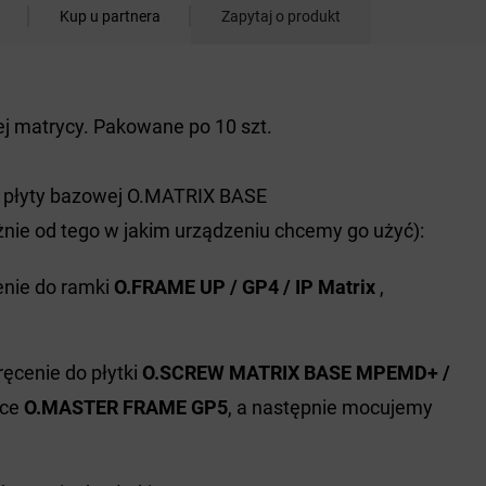
Kup u partnera
Zapytaj o produkt
j matrycy. Pakowane po 10 szt.
o płyty bazowej O.MATRIX BASE
nie od tego w jakim urządzeniu chcemy go użyć):
jenie do ramki
O.FRAME UP / GP4 / IP Matrix
,
ręcenie do płytki
O.SCREW MATRIX BASE MPEMD+ /
mce
O.MASTER FRAME GP5
, a następnie mocujemy