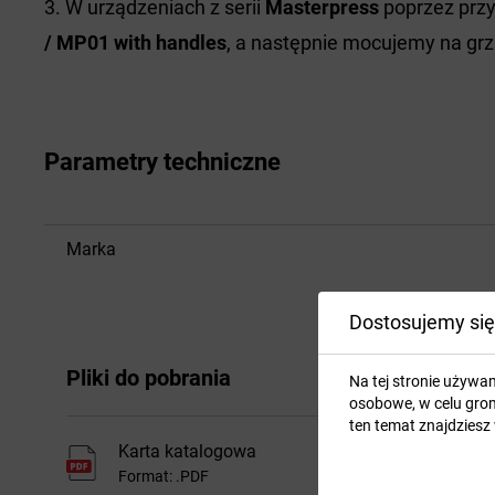
W urządzeniach z serii
Masterpress
poprzez przy
/ MP01 with handles
, a następnie mocujemy na grz
Parametry techniczne
Marka
Dostosujemy się
Pliki do pobrania
Na tej stronie używa
osobowe, w celu grom
ten temat znajdziesz
Karta katalogowa
Format: .PDF