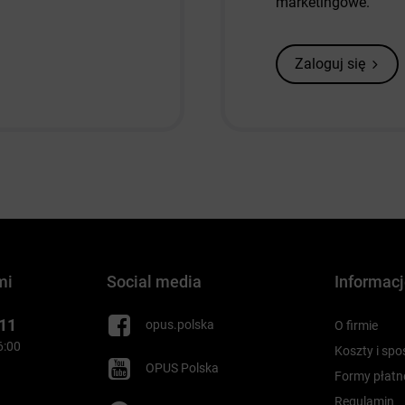
marketingowe.
Zaloguj się
mi
Social media
Informac
 11
opus.polska
O firmie
16:00
Koszty i sp
OPUS Polska
Formy płatn
Regulamin