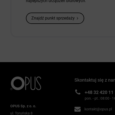
najlepszych urządzeń biurowych.
Znajdź punkt sprzedaży
Skontaktuj się z na
+48 32 420 11
pon. - pt.: 08:00 - 
OPUS Sp. z o. o.
kontakt@opus.pl
ul. Toruńska 8