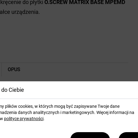
kręcenie do płytki
O.SCREW MATRIX BASE MPEMD
ałce urządzenia.
OPUS
 do Ciebie
my plików cookies, w których mogą być zapisywane Twoje dane
adzenia danych analitycznych i marketingowych. Więcej informacji na
 w
polityce prywatności
.