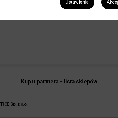
Ustawienia
Akcep
Kup u partnera - lista sklepów
ICE Sp. z o.o.