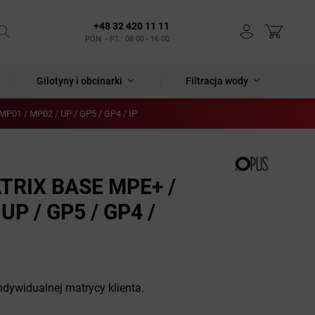
+48 32 420 11 11
PON. - PT.: 08:00 - 16:00
Gilotyny i obcinarki
Filtracja wody
P01 / MP02 / UP / GP5 / GP4 / IP
ATRIX BASE MPE+ /
UP / GP5 / GP4 /
ndywidualnej matrycy klienta.