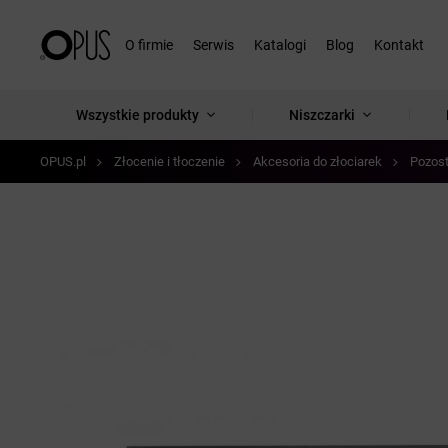
O firmie
Serwis
Katalogi
Blog
Kontakt
Wszystkie produkty
Niszczarki
OPUS.pl
Złocenie i tłoczenie
Akcesoria do złociarek
Pozost