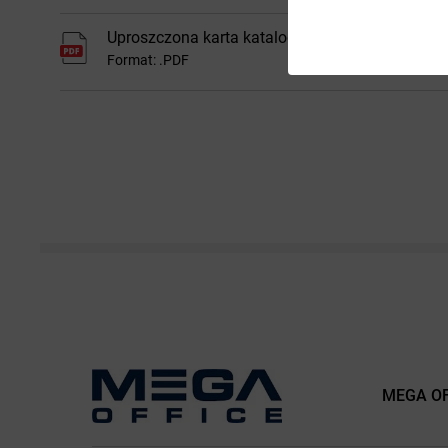
Uproszczona karta katalogowa
Format: .PDF
MEGA OFF