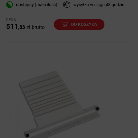
dostępny (mała ilość)
wysyłka w ciągu 48 godzin.
CENA
DO KOSZYKA
511
,83
zł
brutto