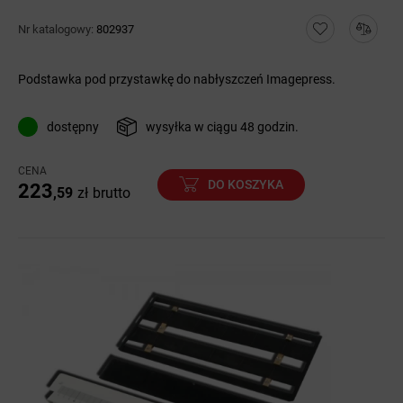
Nr katalogowy:
802937
Podstawka pod przystawkę do nabłyszczeń Imagepress.
dostępny
wysyłka w ciągu 48 godzin.
CENA
DO KOSZYKA
223
,59
zł
brutto