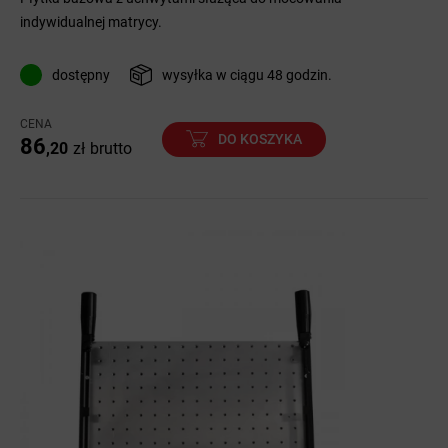
indywidualnej matrycy.
dostępny
wysyłka w ciągu 48 godzin.
CENA
DO KOSZYKA
86
,20
zł
brutto