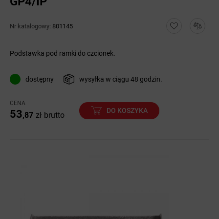
GP4/IP
Nr katalogowy:
801145
Podstawka pod ramki do czcionek.
dostępny
wysyłka w ciągu 48 godzin.
CENA
DO KOSZYKA
53
,87
zł
brutto