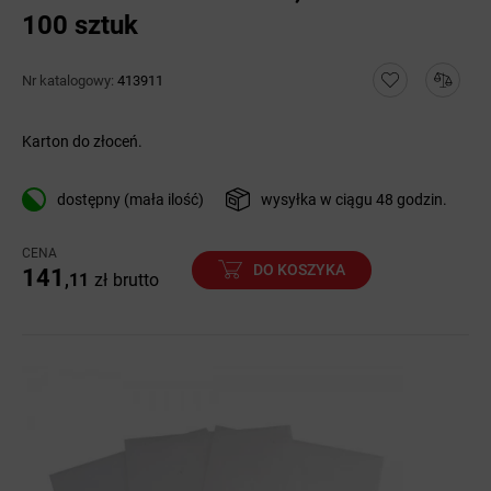
100 sztuk
Nr katalogowy:
413911
Karton do złoceń.
dostępny (mała ilość)
wysyłka w ciągu 48 godzin.
CENA
DO KOSZYKA
141
,11
zł
brutto