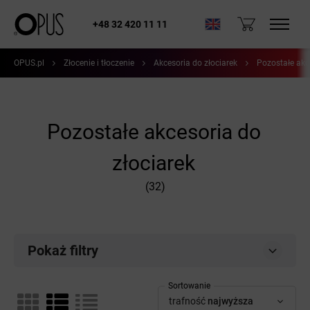
+48 32 420 11 11
OPUS.pl
Złocenie i tłoczenie
Akcesoria do złociarek
Pozostałe akc
Pozostałe akcesoria do
złociarek
(32)
Pokaż filtry
Sortowanie
trafność
najwyższa