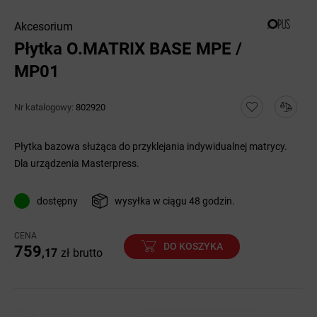
Akcesorium
Płytka O.MATRIX BASE MPE /
MP01
Nr katalogowy:
802920
Płytka bazowa służąca do przyklejania indywidualnej matrycy.
Dla urządzenia Masterpress.
dostępny
wysyłka w ciągu 48 godzin.
CENA
DO KOSZYKA
759
,17
zł
brutto