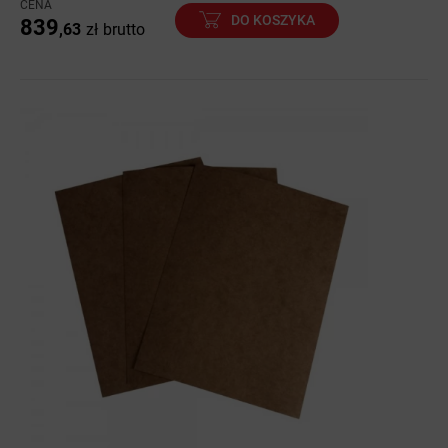
CENA
DO KOSZYKA
839
,63
zł
brutto