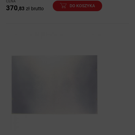
CENA
DO KOSZYKA
370
,83
zł
brutto