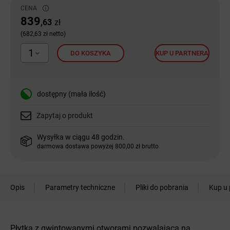
CENA
839
,63
zł
(682,63 zł netto)
1
DO KOSZYKA
KUP U PARTNERA
dostępny (mała ilość)
Zapytaj o produkt
Wysyłka w ciągu 48 godzin.
darmowa dostawa powyżej 800,00 zł brutto
Opis
Parametry techniczne
Pliki do pobrania
Kup u 
Płytka z gwintowanymi otworami pozwalająca na