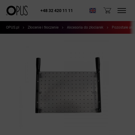
+48 32 420 11 11
OPUS.pl
Złocenie i tłoczenie
Akcesoria do złociarek
Pozostałe akc