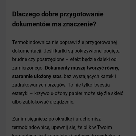
Dlaczego dobre przygotowanie
dokumentów ma znaczenie?
Termobindownica nie poprawi źle przygotowanej
dokumentacji. Jeśli kartki są pokrzywione, pogięte,
brudne czy postrzępione – efekt będzie daleki od
zamierzonego.
Dokumenty muszą tworzyć równy,
starannie ułożony stos
, bez wystających kartek i
zadrukowanych brzegów. To nie tylko kwestia
estetyki – krzywo ułożony papier może się źle skleić
albo zablokować urządzenie.
Zanim sięgniesz po okładkę i uruchomisz
termobindownicę, upewnij się, że plik w Twoim
komputerze jest kompletny i gotowy do wydruku, a