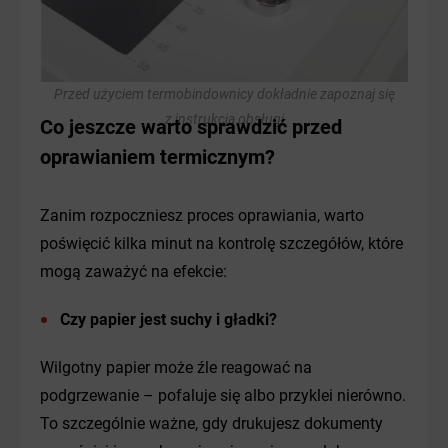
Przed użyciem termobindownicy dokładnie zapoznaj się
z instrukcją obsługi
Co jeszcze warto sprawdzić przed
oprawianiem termicznym?
Zanim rozpoczniesz proces oprawiania, warto
poświęcić kilka minut na kontrolę szczegółów, które
mogą zaważyć na efekcie:
Czy papier jest suchy i gładki?
Wilgotny papier może źle reagować na
podgrzewanie – pofaluje się albo przyklei nierówno.
To szczególnie ważne, gdy drukujesz dokumenty