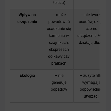
żelaza)
Wpływ na
– może
– nie tworzy
urządzenia
powodować
osadów, dzięki
osadzanie się
czemu
kamienia w
urządzenia AGD
czajnikach,
działają dłużej
ekspresach
do kawy czy
pralkach
Ekologia
– nie
– zużyte filtry
generuje
wymagają
odpadów
odpowiedniej
utylizacji