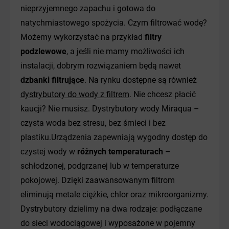
nieprzyjemnego zapachu i gotowa do
natychmiastowego spożycia. Czym filtrować wodę?
Możemy wykorzystać na przykład
filtry
podzlewowe
, a jeśli nie mamy możliwości ich
instalacji, dobrym rozwiązaniem będą nawet
dzbanki filtrujące
. Na rynku dostępne są również
dystrybutory do wody z filtrem
. Nie chcesz płacić
kaucji? Nie musisz. Dystrybutory wody Miraqua –
czysta woda bez stresu, bez śmieci i bez
plastiku.Urządzenia zapewniają wygodny dostęp do
czystej wody w
różnych temperaturach
–
schłodzonej, podgrzanej lub w temperaturze
pokojowej. Dzięki zaawansowanym filtrom
eliminują metale ciężkie, chlor oraz mikroorganizmy.
Dystrybutory dzielimy na dwa rodzaje: podłączane
do sieci wodociągowej i wyposażone w pojemny