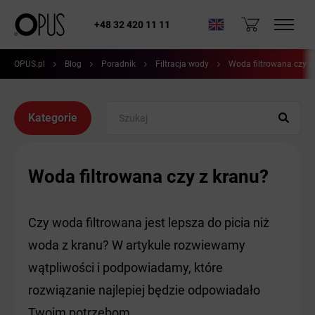
+48 32 420 11 11
OPUS.pl
Blog
Poradnik
Filtracja wody
Woda filtrowana czy z
Kategorie
Woda filtrowana czy z kranu?
Czy woda filtrowana jest lepsza do picia niż
woda z kranu? W artykule rozwiewamy
wątpliwości i podpowiadamy, które
rozwiązanie najlepiej będzie odpowiadało
Twoim potrzebom.