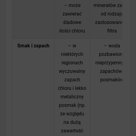
– może
minerałów zależy
zawierać
od rodzaju
śladowe
zastosowanego
ilości chloru
filtra
Smak i zapach
– w
– woda
niektórych
pozbawiona
regionach
nieprzyjemnych
wyczuwalny
zapachów i
zapach
posmaków
chloru i lekko
metaliczny
posmak (np.
ze względu
na dużą
zawartość