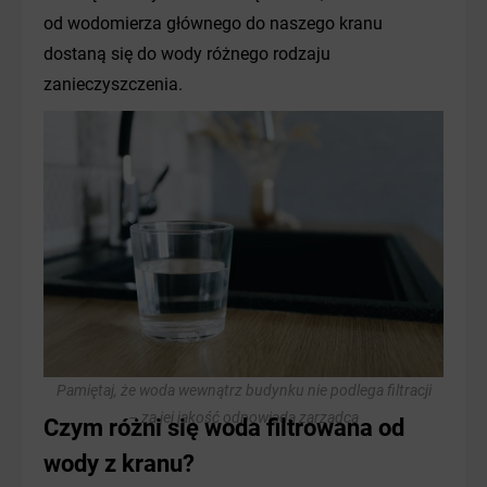
od wodomierza głównego do naszego kranu
dostaną się do wody różnego rodzaju
zanieczyszczenia.
Pamiętaj, że woda wewnątrz budynku nie podlega filtracji
– za jej jakość odpowiada zarządca
Czym różni się woda filtrowana od
wody z kranu?