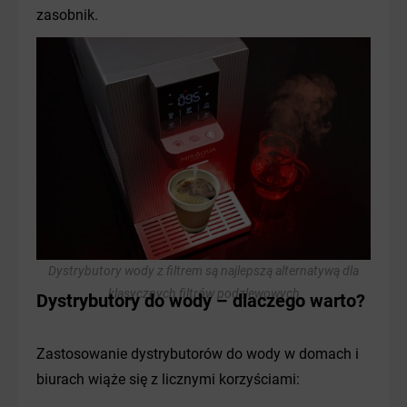
zasobnik.
Dystrybutory wody z filtrem są najlepszą alternatywą dla
klasycznych filtrów podzlewowych
Dystrybutory do wody – dlaczego warto?
Zastosowanie dystrybutorów do wody w domach i
biurach wiąże się z licznymi korzyściami: